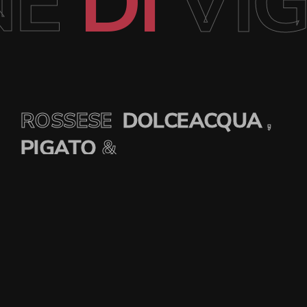
ONE
DI
V
ROSSESE
DOLCEACQUA
,
PIGATO
&
ROSATI.
AGRITURISMO
CASETTA MARÌ
&
CASETTA MADUNETA