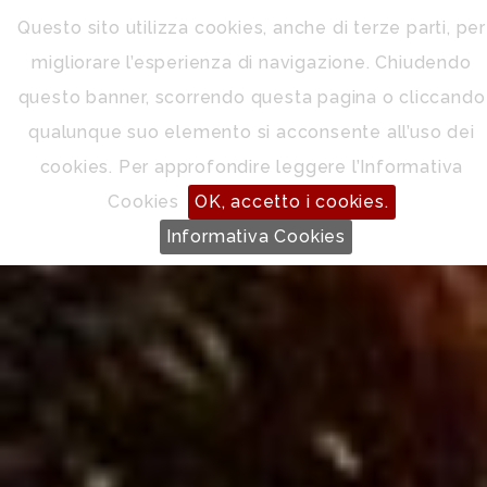
Questo sito utilizza cookies, anche di terze parti, per
migliorare l’esperienza di navigazione. Chiudendo
questo banner, scorrendo questa pagina o cliccando
qualunque suo elemento si acconsente all’uso dei
cookies. Per approfondire leggere l’Informativa
Cookies
OK, accetto i cookies.
Informativa Cookies